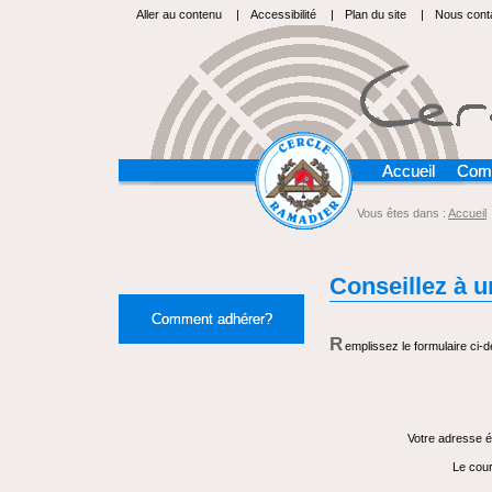
Aller au contenu
|
Accessibilité
|
Plan du site
|
Nous cont
Accueil
Com
Vous êtes dans :
Accueil
Conseillez à 
Comment adhérer?
R
emplissez le formulaire ci
Votre adresse é
Le cour