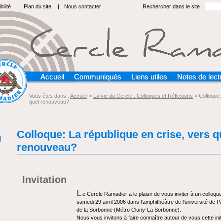
ilité
|
Plan du site
|
Nous contacter
Rechercher dans le site :
Accueil
Communiqués
Liens utiles
Notes de lect
Vous êtes dans :
Accueil
>
La vie du Cercle : Colloques et Réflexions
> Colloque:
quel renouveau?
Colloque: La république en crise, vers q
I
renouveau?
Invitation
L
e Cercle Ramadier a le plaisir de vous inviter à un colloque
samedi 29 avril 2006 dans l'amphithéâtre de l'université de 
de la Sorbonne (Métro Cluny-La Sorbonne).
Nous vous invitons à faire connaître autour de vous cette initia