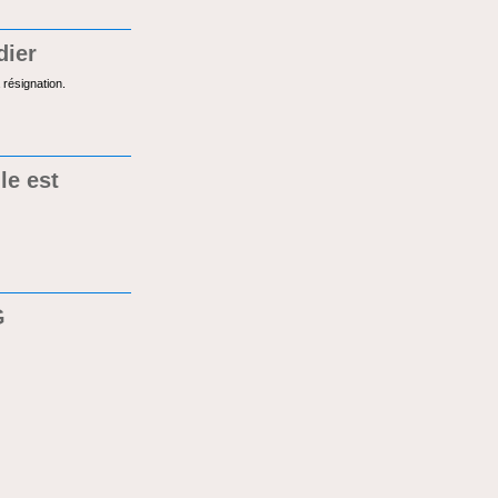
dier
 résignation.
le est
G