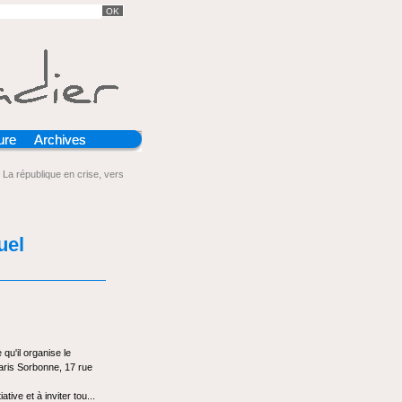
ure
Archives
 La république en crise, vers
uel
 qu'il organise le
Paris Sorbonne, 17 rue
tive et à inviter tou...