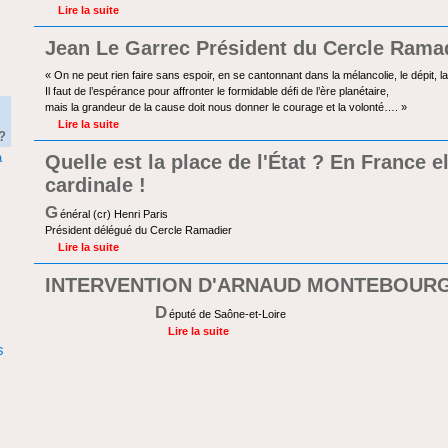
Lire la suite
Jean Le Garrec Président du Cercle Rama
« On ne peut rien faire sans espoir, en se cantonnant dans la mélancolie, le dépit, la
Il faut de l’espérance pour affronter le formidable défi de l’ère planétaire,
mais la grandeur de la cause doit nous donner le courage et la volonté…. »
Lire la suite
?
à
Quelle est la place de l'État ? En France el
cardinale !
G
énéral (cr) Henri Paris
Président délégué du Cercle Ramadier
Lire la suite
INTERVENTION D'ARNAUD MONTEBOUR
D
éputé de Saône-et-Loire
Lire la suite
s